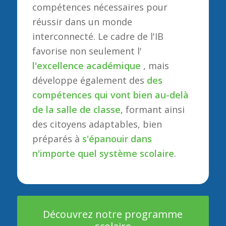
compétences nécessaires pour
réussir dans un monde
interconnecté. Le cadre de l'IB
favorise non seulement l'
l'excellence académique
, mais
développe également des
des
compétences qui vont bien au-delà
de la salle de classe
, formant ainsi
des citoyens adaptables, bien
préparés à
s'épanouir dans
n'importe quel système scolaire
.
Découvrez notre programme